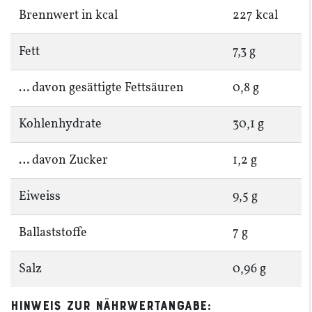
Brennwert in kcal
227
kcal
Fett
7
,
3
g
… davon gesät­tigte Fettsäuren
0
,
8
g
Kohlen­hy­drate
30
,
1
g
… davon Zucker
1
,
2
g
Eiweiss
9
,
5
g
Ballast­stoffe
7
g
Salz
0
,
96
g
Hinweis zur Nährwert­angabe: