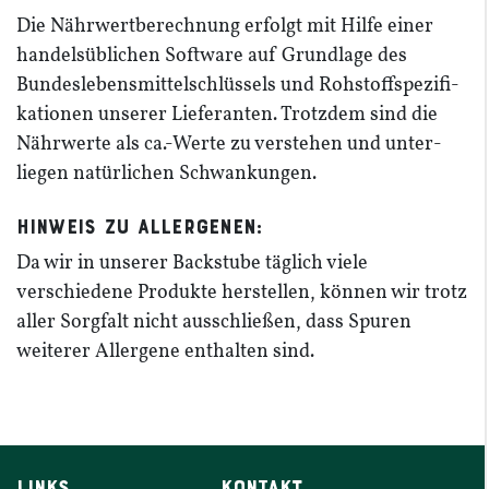
Die Nährwert­be­rechnung erfolgt mit Hilfe einer
handels­üb­lichen Software auf Grundlage des
Bundes­le­bens­mit­tel­schlüssels und Rohstoff­spe­zi­fi­
ka­tionen unserer Liefe­ranten. Trotzdem sind die
Nährwerte als ca.-Werte zu verstehen und unter­
liegen natür­lichen Schwan­kungen.
Hinweis zu Aller­genen:
Da wir in unserer Backstube täglich viele
verschiedene Produkte herstellen, können wir trotz
aller Sorgfalt nicht ausschließen, dass Spuren
weiterer Allergene enthalten sind.
LINKS
KONTAKT