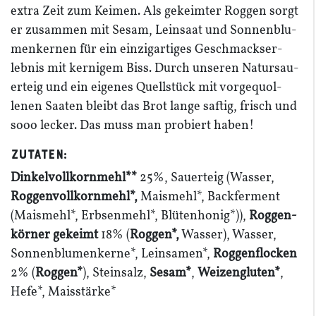
extra Zeit zum Keimen. Als gekeimter Roggen sorgt
er zusammen mit Sesam, Leinsaat und Sonnen­blu­
men­kernen für ein einzig­ar­tiges Geschmacks­er­
lebnis mit kernigem Biss. Durch unseren Natur­sau­
erteig und ein eigenes Quell­stück mit vorge­quol­
lenen Saaten bleibt das Brot lange saftig, frisch und
sooo lecker. Das muss man probiert haben!
Zutaten:
Dinkel­voll­kornmehl**
25
%, Sauerteig (Wasser,
Roggen­voll­kornmehl*,
Maismehl*, Backferment
(Maismehl*, Erbsenmehl*, Blüten­honig*)),
Roggen­
körner gekeimt
18
% (
Roggen*,
Wasser), Wasser,
Sonnen­blu­men­kerne*, Leinsamen*,
Roggen­flocken
2
% (
Roggen*
), Steinsalz,
Sesam*
,
Weizeng­luten*
,
Hefe*, Maisstärke*