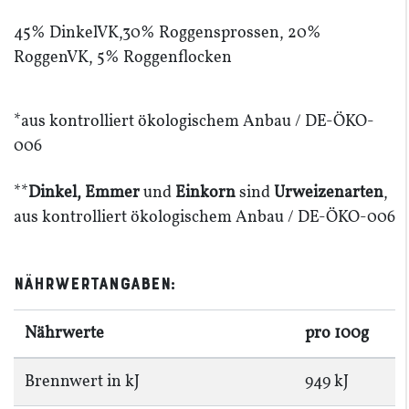
45
% DinkelVK,
30
% Roggens­prossen,
20
%
RoggenVK,
5
% Roggen­flocken
*aus kontrol­liert ökolo­gi­schem Anbau /​
DE-​​ÖKO-​​
006
**
Dinkel, Emmer
und
Einkorn
sind
Urwei­zen­arten
,
aus kontrol­liert ökolo­gi­schem Anbau /​
DE-​​ÖKO-​​
006
Nährwert­an­gaben:
Nährwerte
pro
100
g
Brennwert in kJ
949
kJ